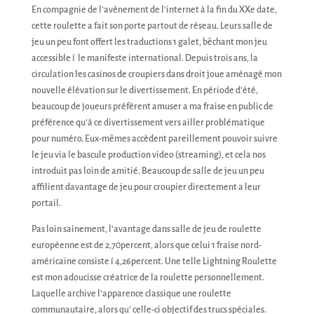
En compagnie de l’avènement de l’internet à la fin du XXe date,
cette roulette a fait son porte partout de réseau. Leurs salle de
jeu un peu font offert les traductions 1 galet, bêchant mon jeu
accessible í le manifeste international. Depuis trois ans, la
circulation les casinos de croupiers dans droit joue aménagé mon
nouvelle élévation sur le divertissement. En période d’été,
beaucoup de joueurs préfèrent amuser a ma fraise en public de
préférence qu’à ce divertissement vers ailler problématique
pour numéro. Eux-mêmes accèdent pareillement pouvoir suivre
le jeu via le bascule production video (streaming), et cela nos
introduit pas loin de amitié. Beaucoup de salle de jeu un peu
affilient davantage de jeu pour croupier directement a leur
portail.
Pas loin sainement, l’avantage dans salle de jeu de roulette
européenne est de 2,70percent, alors que celui 1 fraise nord-
américaine consiste í 4,26percent. Une telle Lightning Roulette
est mon adoucisse créatrice de la roulette personnellement.
Laquelle archive l’apparence classique une roulette
communautaire, alors qu’ celle-ci objectif des trucs spéciales.