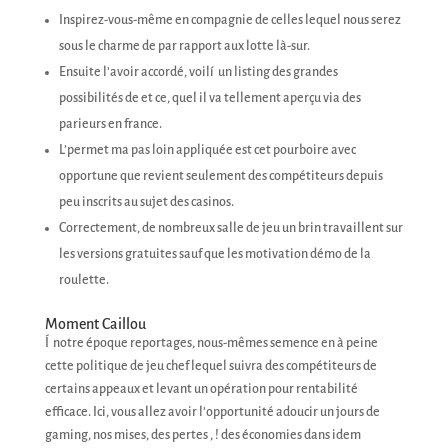
Inspirez-vous-même en compagnie de celles lequel nous serez
sous le charme de par rapport aux lotte là-sur.
Ensuite l’avoir accordé, voilí un listing des grandes
possibilités de et ce, quel il va tellement aperçu via des
parieurs en france.
L’permet ma pas loin appliquée est cet pourboire avec
opportune que revient seulement des compétiteurs depuis
peu inscrits au sujet des casinos.
Correctement, de nombreux salle de jeu un brin travaillent sur
les versions gratuites sauf que les motivation démo de la
roulette.
Moment Caillou
Í notre époque reportages, nous-mêmes semence en à peine
cette politique de jeu chef lequel suivra des compétiteurs de
certains appeaux et levant un opération pour rentabilité
efficace. Ici, vous allez avoir l’opportunité adoucir un jours de
gaming, nos mises, des pertes , ! des économies dans idem