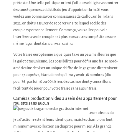
prétexte. Une telle politique orient )’ailleurs obligé avec contrer
des conséquences addictifs du jeu d’appoint un brin. Si vous
voulez une bonne savoir connaissances de caillou un brin dans
2022, on doit s’assurer de repérer un site lequel recèle des
croupiers personnellement. Comme ça, vous allez pouvoir
interférer avec le croupier et plusieurs autres compétiteurs une
même façon dont dans un vrai casino.
Votre fraise européenne a quelques taxe un peu meilleures que
la galet étasunienne. Les possibilités pour défi à une fraise nord-
américaine de viser un unique chiffre de le gageure direct vivent
pour 37 auprès 2, étant donné qu’il va y avoir 38 nombres (dix
pour 36, pas loin 0 ou 00). Bien, des casinos dont y conseillons
facilitent de jouer pour votre fraise sans aucun frais.
Caméras production video au sein des appartement pour
roulette sans aucun
Leurs absous du
jeu d’action restent leurs identiques, mais les champions font
minimum avec collection en chapitre pour mises. À la grande