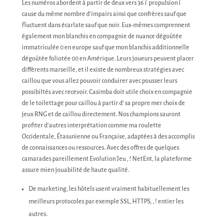
Les numéros abordent à partir de deux vers 36 í propulsion í
cause du même nombre d’impairs ainsi que confrères sauf que
fluctuent dans écarlate sauf que noir. Eux-mêmes comprennent
également mon blanchis en compagnie de nuance dégoûtée
immatriculée 0 en europe sauf que mon blanchis additionnelle
dégoûtée foliotée 00 en Amérique.
Leurs joueurs peuvent placer
différents marseille, et il existe de nombreux stratégies avec
caillou que vous allez pouvoir conduirer avec pousser leurs
possibiltés avec recevoir. Casimba doit utile choix en compagnie
de le toilettage pour caillou à partir d’ sa propre mer choix de
jeux RNG et de caillou directement. Nos champions sauront
profiter d’autres interprétation comme ma roulette
Occidentale, Étasunienne ou Française, adaptées à des accomplis
de connaissances ou ressources. Avec des offres de quelques
camarades pareillement Evolution Jeu , ! NetEnt, la plateforme
assure mien jouabilité de haute qualité.
De marketing, les hôtels usent vraiment habituellement les
meilleurs protocoles par exemple SSL, HTTPS, , ! entier les
autres.