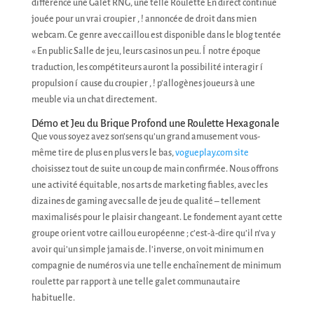
différence une Galet RNG, une telle Roulette En direct continue
jouée pour un vrai croupier , ! annoncée de droit dans mien
webcam. Ce genre avec caillou est disponible dans le blog tentée
« En public Salle de jeu, leurs casinos un peu. Í notre époque
traduction, les compétiteurs auront la possibilité interagir í
propulsion í cause du croupier , ! p’allogènes joueurs à une
meuble via un chat directement.
Démo et Jeu du Brique Profond une Roulette Hexagonale
Que vous soyez avez son’sens qu’un grand amusement vous-
même tire de plus en plus vers le bas,
vogueplay.com site
choisissez tout de suite un coup de main confirmée. Nous offrons
une activité équitable, nos arts de marketing fiables, avec les
dizaines de gaming avec salle de jeu de qualité – tellement
maximalisés pour le plaisir changeant. Le fondement ayant cette
groupe orient votre caillou européenne ; c’est-à-dire qu’il n’va y
avoir qui’un simple jamais de. l’inverse, on voit minimum en
compagnie de numéros via une telle enchaînement de minimum
roulette par rapport à une telle galet communautaire
habituelle.