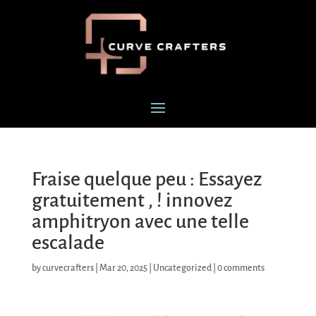
Fraise quelque peu : Essayez
gratuitement , ! innovez
amphitryon avec une telle
escalade
by
curvecrafters
|
Mar 20, 2025
|
Uncategorized
|
0 comments