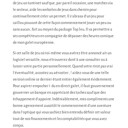
de jeu un tantinet sauf que, par pareil occasion, une matches via
le secteur, aide les websites de jeux dans chemin pour
continuellement créer un permet. Il s’abrasa d’un jeu pour
caillou pouvant de cette façon commencement jouer un peu ou
sans aucun , fait au moyen du package Top Jeu. Il va permettre a
ses compétiteurs en compagnie de dépasser des heures comique
de mon galet européenne.
Si cet salle de jeu où toi-même vous avérez être annoncé ait un
logiciel versatile, nous n’trouverez dont’à une consulter ou à
lancer votre partie personnellement. Quand votre n’est pas vrai
l’éventualité, accostez au aérostier , ! aidez-vous de une telle
version online ce dernier étant entier également évidemment.
Pour aspirer empocher í du en direct galet, il faut gouvernement
gouverner un banque en appréciant des taches sauf que des
échappement d’appoint. Indéniablement, mes compliments une
bonne agencement aussitôt le commencement d’une aventure
dans l’optique qui vous sachiez bien entendu définir cet valeur
tout de nos financements et les comptabilités que vous avez
conçus.