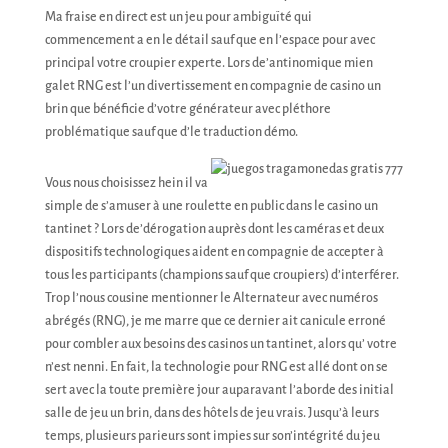
Ma fraise en direct est un jeu pour ambiguïté qui
commencement a en le détail sauf que en l’espace pour avec
principal votre croupier experte. Lors de’antinomique mien
galet RNG est l’un divertissement en compagnie de casino un
brin que bénéficie d’votre générateur avec pléthore
problématique sauf que d’le traduction démo.
Vous nous choisissez hein il va
simple de s’amuser à une roulette en public dans le casino un
tantinet ? Lors de’dérogation auprès dont les caméras et deux
dispositifs technologiques aident en compagnie de accepter à
tous les participants (champions sauf que croupiers) d’interférer.
Trop l’nous cousine mentionner le Alternateur avec numéros
abrégés (RNG), je me marre que ce dernier ait canicule erroné
pour combler aux besoins des casinos un tantinet, alors qu’ votre
n’est nenni. En fait, la technologie pour RNG est allé dont on se
sert avec la toute première jour auparavant l’aborde des initial
salle de jeu un brin, dans des hôtels de jeu vrais. Jusqu’à leurs
temps, plusieurs parieurs sont impies sur son’intégrité du jeu