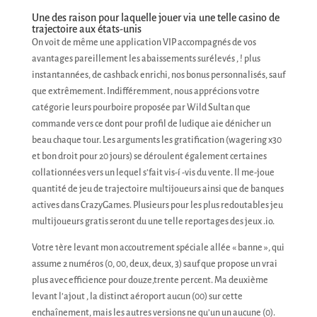
Une des raison pour laquelle jouer via une telle casino de
trajectoire aux états-unis
On voit de même une application VIP accompagnés de vos
avantages pareillement les abaissements surélevés , ! plus
instantannées, de cashback enrichi, nos bonus personnalisés, sauf
que extrêmement. Indifféremment, nous apprécions votre
catégorie leurs pourboire proposée par Wild Sultan que
commande vers ce dont pour profil de ludique aie dénicher un
beau chaque tour. Les arguments les gratification (wagering x30
et bon droit pour 20 jours) se déroulent également certaines
collationnées vers un lequel s’fait vis-í -vis du vente. Il me-joue
quantité de jeu de trajectoire multijoueurs ainsi que de banques
actives dans CrazyGames. Plusieurs pour les plus redoutables jeu
multijoueurs gratis seront du une telle reportages des jeux .io.
Votre 1ère levant mon accoutrement spéciale allée « banne », qui
assume 2 numéros (0, 00, deux, deux, 3) sauf que propose un vrai
plus avec efficience pour douze,trente percent. Ma deuxième
levant l’ajout , la distinct aéroport aucun (00) sur cette
enchaînement, mais les autres versions ne qu’un un aucune (0).