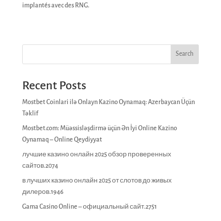
implantés avec des RNG.
Search
Recent Posts
Mostbet Coinlari ilə Onlayn Kazino Oynamaq: Azerbaycan Üçün
Təklif
Mostbet.com: Müəssisləşdirmə üçün Ən İyi Online Kazino
Oynamaq – Online Qeydiyyat
лучшие казино онлайн 2025 обзор проверенных
сайтов.2074
в лучших казино онлайн 2025 от слотов до живых
дилеров.1946
Gama Casino Online – официальный сайт.2751