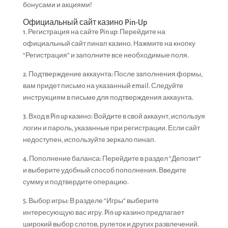
бонусами и акциями!
Официальный сайт казино Pin-Up
1. Регистрация на сайте Pin up: Перейдите на
официальный сайт пинап казино. Нажмите на кнопку
“Регистрация” и заполните все необходимые поля.
2. Подтверждение аккаунта: После заполнения формы,
вам придет письмо на указанный email. Следуйте
инструкциям в письме для подтверждения аккаунта.
3. Вход в Pin up казино: Войдите в свой аккаунт, используя
логин и пароль, указанные при регистрации. Если сайт
недоступен, используйте зеркало пинап.
4. Пополнение баланса: Перейдите в раздел “Депозит”
и выберите удобный способ пополнения. Введите
сумму и подтвердите операцию.
5. Выбор игры: В разделе “Игры” выберите
интересующую вас игру. Pin up казино предлагает
широкий выбор слотов, рулеток и других развлечений.