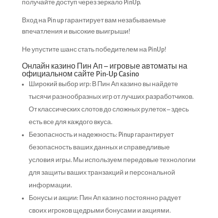
получайте доступ через зеркало PinUp.
Вход на Pin up гарантирует вам незабываемые
впечатления и высокие выигрыши!
Не упустите шанс стать победителем на PinUp!
Онлайн казино Пин Ап – игровые автоматы на
официальном сайте Pin-Up Casino
Широкий выбор игр: В Пин Ап казино вы найдете
тысячи разнообразных игр от лучших разработчиков.
От классических слотов до сложных рулеток – здесь
есть все для каждого вкуса.
Безопасность и надежность: Pinup гарантирует
безопасность ваших данных и справедливые
условия игры. Мы используем передовые технологии
для защиты ваших транзакций и персональной
информации.
Бонусы и акции: Пин Ап казино постоянно радует
своих игроков щедрыми бонусами и акциями.