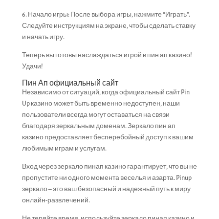
6. Начало игры: После выбора игры, нажмите “Играть”.
Следуйте инструкциям на экране, чтобы сделать ставку
и начать игру.
Теперь вы готовы наслаждаться игрой в пин ап казино!
Удачи!
Пин Ап официальный сайт
Независимо от ситуаций, когда официальный сайт Pin
Up казино может быть временно недоступен, наши
пользователи всегда могут оставаться на связи
благодаря зеркальным доменам. Зеркало пин ап
казино предоставляет бесперебойный доступ к вашим
любимым играм и услугам.
Вход через зеркало пинап казино гарантирует, что вы не
пропустите ни одного момента веселья и азарта. Pinup
зеркало – это ваш безопасный и надежный путь к миру
онлайн-развлечений.
Не теряйте время, используйте зеркало пинап казино и