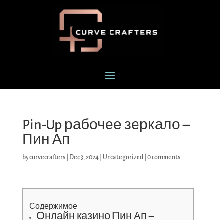
Pin-Up рабочее зеркало –
Пин Ап
by
curvecrafters
|
Dec 3, 2024
|
Uncategorized
|
0 comments
Содержимое
Онлайн казино Пин Ап –